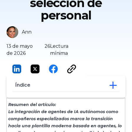
selección de
personal
Ann
13 de mayo
26
Lectura
de 2026
mínima
Índice
¿Qué es una plantilla proactiva?
Resumen del artículo:
IA agentiva
La integración de agentes de IA autónomos como
Herramientas de Agentic para
compañeros especializados marca la transición
reclutadores
hacia una plantilla moderna basada en agentes, lo
Herramientas de gestión del personal