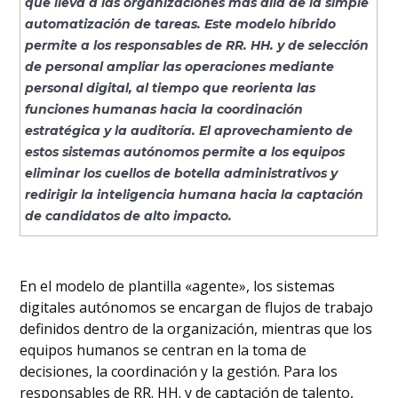
que lleva a las organizaciones más allá de la simple
para profesionales de RR. HH.
Conclusión
automatización de tareas. Este modelo híbrido
Preguntas frecuentes
permite a los responsables de RR. HH. y de selección
de personal ampliar las operaciones mediante
personal digital, al tiempo que reorienta las
funciones humanas hacia la coordinación
estratégica y la auditoría. El aprovechamiento de
estos sistemas autónomos permite a los equipos
eliminar los cuellos de botella administrativos y
redirigir la inteligencia humana hacia la captación
de candidatos de alto impacto.
En el modelo de plantilla «agente», los sistemas
digitales autónomos se encargan de flujos de trabajo
definidos dentro de la organización, mientras que los
equipos humanos se centran en la toma de
decisiones, la coordinación y la gestión. Para los
responsables de RR. HH. y de captación de talento,