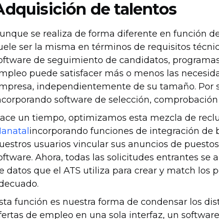
Adquisición de talentos
unque se realiza de forma diferente en función de
uele ser la misma en términos de requisitos técn
oftware de seguimiento de candidatos, programas r
mpleo puede satisfacer más o menos las necesida
mpresa, independientemente de su tamaño. Por s
ncorporando software de selección, comprobación 
ace un tiempo, optimizamos esta mezcla de reclu
anatal
incorporando funciones de integración de 
uestros usuarios vincular sus anuncios de puesto
oftware. Ahora, todas las solicitudes entrantes s
e datos que el ATS utiliza para crear y match los p
decuado.
sta función es nuestra forma de condensar los dis
fertas de empleo en una sola interfaz, un softwar