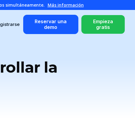
atos simultáneamente.
Más información
Reservar una
Empieza
gistrarse
demo
gratis
ollar la