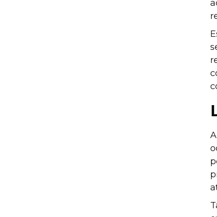
a
r
E
s
r
c
c
A
o
p
p
a
T