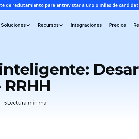
nte de reclutamiento para entrevistar a uno o miles de candid
Soluciones
Recursos
Integraciones
Precios
Re
nteligente: Desarr
e RRHH
5
Lectura mínima