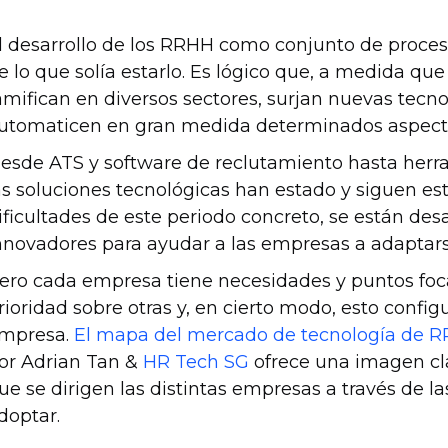
l desarrollo de los RRHH como conjunto de proces
e lo que solía estarlo. Es lógico que, a medida qu
amifican en diversos sectores, surjan nuevas tecn
utomaticen en gran medida determinados aspecto
esde ATS y software de reclutamiento hasta herr
as soluciones tecnológicas han estado y siguen es
ificultades de este periodo concreto, se están de
nnovadores para ayudar a las empresas a adaptarse
ero cada empresa tiene necesidades y puntos foca
rioridad sobre otras y, en cierto modo, esto config
mpresa.
El mapa del mercado de tecnología de 
or Adrian Tan &
HR Tech SG
ofrece una imagen cla
ue se dirigen las distintas empresas a través de 
doptar.