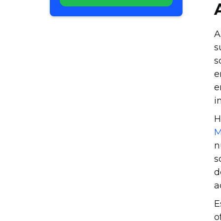
A
s
s
e
e
i
H
M
n
s
d
a
E
o