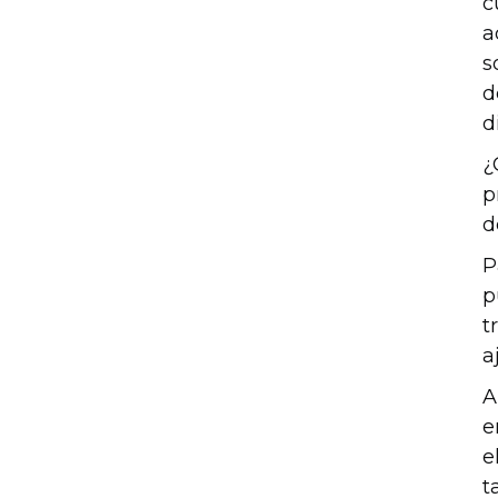
c
a
s
d
d
¿
p
d
P
p
t
a
A
e
e
t