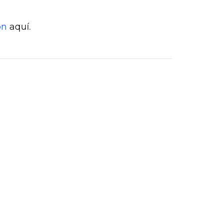
ón
aquí.