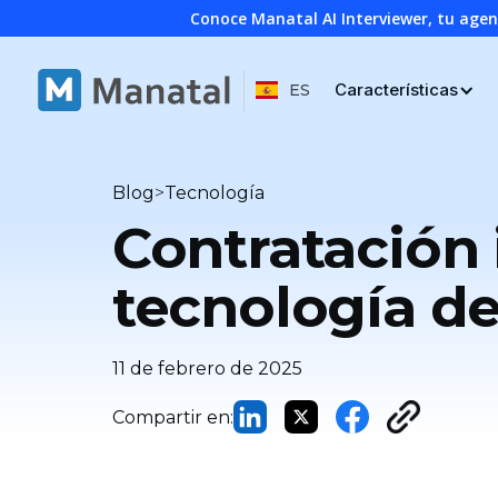
Conoce Manatal AI Interviewer, tu age
Características
ES
>
Blog
Tecnología
Contratación i
tecnología d
11 de febrero de 2025
Compartir en: