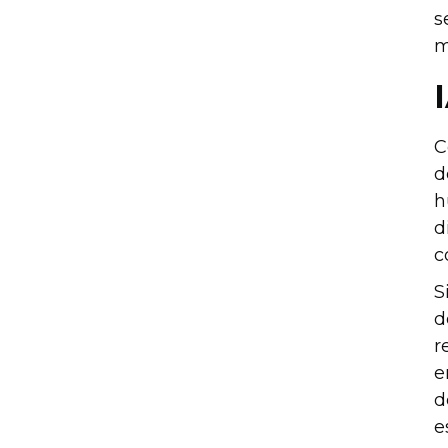
s
m
C
d
h
d
c
S
d
r
e
d
e