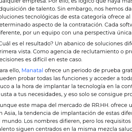
ualquier empresa. Por ello, es lógico que haya má
dquisición de talento. Sin embargo, nos hemos d
oluciones tecnológicas de esta categoría ofrece 
eterminado aspecto de la contratación. Cada soft
iferente, por un equipo con una perspectiva única
Cuál es el resultado? Un abanico de soluciones di
rimera vista. Como agencia de reclutamiento o pr
ecisiones es difícil en este caso.
ara ello,
Manatal
ofrece un periodo de prueba grat
ueden probar todas las funciones y acceder a toda
ruco a la hora de implantar la tecnología en la con
justa a tus necesidades, y eso solo se consigue p
unque este mapa del mercado de RR.HH. ofrece u
n Asia, la tendencia de implantación de estas dif
l mundo. Los nombres difieren, pero los requisitos 
alento siguen centrados en la misma mezcla salu