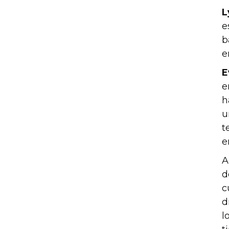
L
e
b
e
E
e
h
u
t
e
A
d
c
d
l