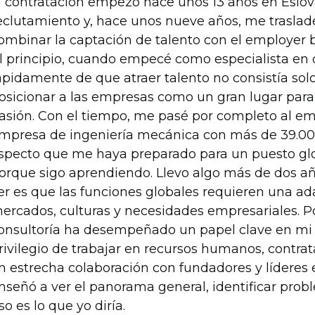
a contratación empezó hace unos 13 años en Eslo
eclutamiento y, hace unos nueve años, me traslad
ombinar la captación de talento con el employer 
l principio, cuando empecé como especialista en 
ápidamente de que atraer talento no consistía sol
osicionar a las empresas como un gran lugar para t
asión. Con el tiempo, me pasé por completo al em
mpresa de ingeniería mecánica con más de 39.00
specto que me haya preparado para un puesto glo
orque sigo aprendiendo. Llevo algo más de dos a
er es que las funciones globales requieren una a
ercados, culturas y necesidades empresariales. Po
onsultoría ha desempeñado un papel clave en mi p
rivilegio de trabajar en recursos humanos, contrata
n estrecha colaboración con fundadores y líderes
nseñó a ver el panorama general, identificar prob
so es lo que yo diría.