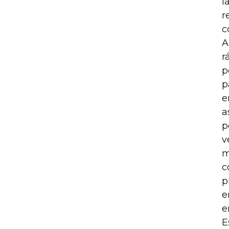
l
r
c
A
r
p
p
e
a
p
v
m
c
p
e
e
E