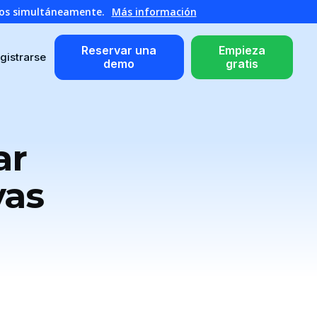
atos simultáneamente.
Más información
Reservar una
Empieza
gistrarse
demo
gratis
ar
vas