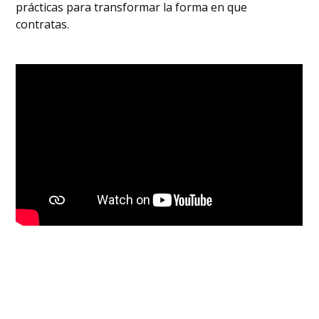
prácticas para transformar la forma en que
herramientas de contratación
‍La atención al candidato: cómo
contratas.
garantizar la atención al candidato
‍Mantenerel calor: construir una relación
con el candidato
‍¿Tienedudas sobre cómo empezar en el
mundo de la contratación hoy en día?
Aquí tienes algunos consejos
Con esto concluye el final de All-In
Recruitment, Episodio 3