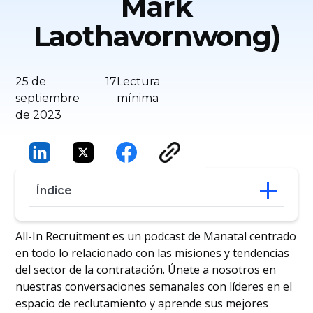
Mark
Laothavornwong)
25 de
17
Lectura
septiembre
mínima
de 2023
Índice
‍MarkLaothavornwong: ¿Quién es él?
All-In Recruitment es un podcast de Manatal centrado
‍Afrontarhoy los retos de la contratación
en todo lo relacionado con las misiones y tendencias
tecnológica
del sector de la contratación. Únete a nosotros en
¿Contratóal talento equivocado? Así
nuestras conversaciones semanales con líderes en el
puede rectificar
espacio de reclutamiento y aprende sus mejores
‍Elimpacto que pueden tener las