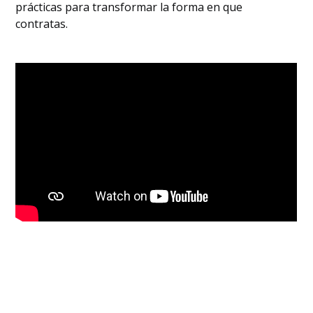
prácticas para transformar la forma en que
talento adecuado
‍Lacara de la contratación tecnológica:
contratas.
retos, soluciones y más
‍Tecnología de la contratación:
repercusiones
‍Mantenery garantizar el cuidado de los
candidatos: consejos y soluciones
‍¿Estásempezando en el mundo de la
contratación? Esto es lo que debes saber