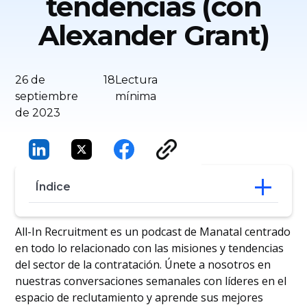
tendencias (con
Alexander Grant)
26 de
18
Lectura
septiembre
mínima
de 2023
Índice
Alexander Grant: ¿quién es?
All-In Recruitment es un podcast de Manatal centrado
En un mundo híbrido, ¿cómo contratar al
en todo lo relacionado con las misiones y tendencias
talento adecuado?
del sector de la contratación. Únete a nosotros en
‍Prepararsepara el futuro: tendencias en
nuestras conversaciones semanales con líderes en el
las que centrarse
espacio de reclutamiento y aprende sus mejores
‍Employerbranding: la clave para atraer al