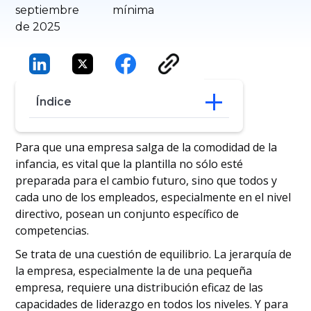
septiembre
mínima
de 2025
Índice
Material de liderazgo
Para que una empresa salga de la comodidad de la
Perfil del gestor
infancia, es vital que la plantilla no sólo esté
Plantilla preparada para el futuro
preparada para el cambio futuro, sino que todos y
Formación y recursos
cada uno de los empleados, especialmente en el nivel
Gestión y delegación
directivo, posean un conjunto específico de
Habilidades sociales
competencias.
Se trata de una cuestión de equilibrio. La jerarquía de
la empresa, especialmente la de una pequeña
empresa, requiere una distribución eficaz de las
capacidades de liderazgo en todos los niveles. Y para