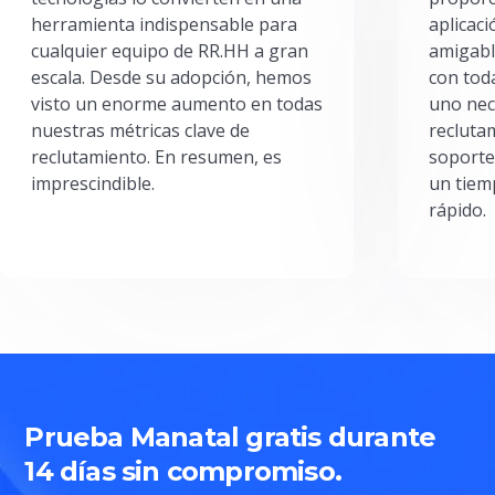
herramienta indispensable para
aplicac
cualquier equipo de RR.HH a gran
amigabl
escala. Desde su adopción, hemos
con toda
visto un enorme aumento en todas
uno nec
nuestras métricas clave de
reclutam
reclutamiento. En resumen, es
soporte
imprescindible.
un tiem
rápido.
Prueba Manatal gratis durante
14 días sin compromiso.