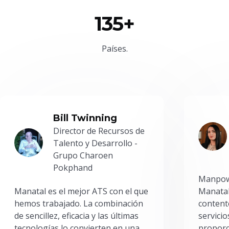
135+
Países.
Bill Twinning
Director de Recursos de
Talento y Desarrollo -
Grupo Charoen
Pokphand
Manpowe
Manatal es el mejor ATS con el que
Manatal
hemos trabajado. La combinación
content
de sencillez, eficacia y las últimas
servici
tecnologías lo convierten en una
proporc