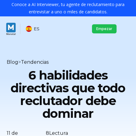
Conoce a AI Interviewer, tu agente de reclutamiento para
entrevistar a uno o miles de candidatos.
ES
Empezar
Blog
>
Tendencias
6 habilidades
directivas que todo
reclutador debe
dominar
11 de
8
Lectura