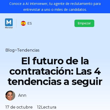
Conoce a AI Interviewer, tu agente de reclutamiento para
entrevistar a uno o miles de candidatos.
ES
Empezar
Blog
>
Tendencias
El futuro de la
contratación: Las 4
tendencias a seguir
Ann
17 de octubre
12
Lectura