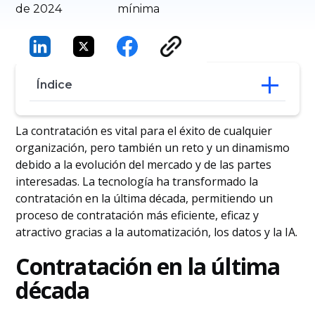
de 2024
mínima
Índice
Contratación en la última década
La contratación es vital para el éxito de cualquier
El denominador común en el futuro de la
organización, pero también un reto y un dinamismo
contratación
debido a la evolución del mercado y de las partes
El futuro de la contratación: Qué esperar
interesadas. La tecnología ha transformado la
El futuro de la contratación: vacantes en
contratación en la última década, permitiendo un
el futuro
proceso de contratación más eficiente, eficaz y
El futuro de la contratación: Tendencias
en la contratación
atractivo gracias a la automatización, los datos y la IA.
Conclusión
Contratación en la última
década