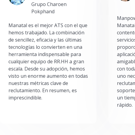
Grupo Charoen
Pokphand
Manpowe
Manatal es el mejor ATS con el que
Manatal
hemos trabajado. La combinación
content
de sencillez, eficacia y las últimas
servici
tecnologías lo convierten en una
proporc
herramienta indispensable para
aplicac
cualquier equipo de RR.HH a gran
amigabl
escala. Desde su adopción, hemos
con toda
visto un enorme aumento en todas
uno nec
nuestras métricas clave de
reclutam
reclutamiento. En resumen, es
soporte
imprescindible.
un tiem
rápido.