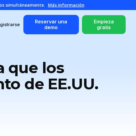
atos simultáneamente.
Más información
Reservar una
Empieza
gistrarse
demo
gratis
a que los
nto de EE.UU.