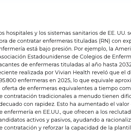
os hospitales y los sistemas sanitarios de EE. UU. 
ora de contratar enfermeras tituladas (RN) con exp
nfermería está bajo presión. Por ejemplo, la Ameri
Asociación Estadounidense de Colegios de Enferm
acantes de enfermeras tituladas al año hasta 2032[
eciente realizada por Vivian Health reveló que el d
95.800 enfermeras en 2025, lo que equivale apr
a oferta de enfermeras equivalentes a tiempo comp
e contratación tradicionales a menudo tienen dific
decuado con rapidez. Esto ha aumentado el valor 
e enfermería en EE.UU., que ofrecen a los reclutad
andidatos activos y pasivos, ayudando a racionaliz
e contratación y reforzar la capacidad de la planti