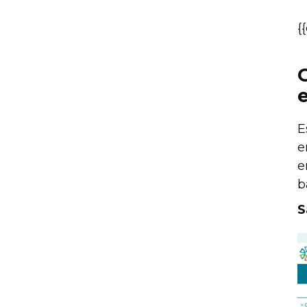
{
E
e
e
b
S