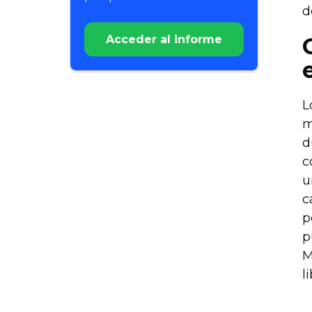
d
Acceder al informe
L
m
d
c
u
c
p
p
M
l