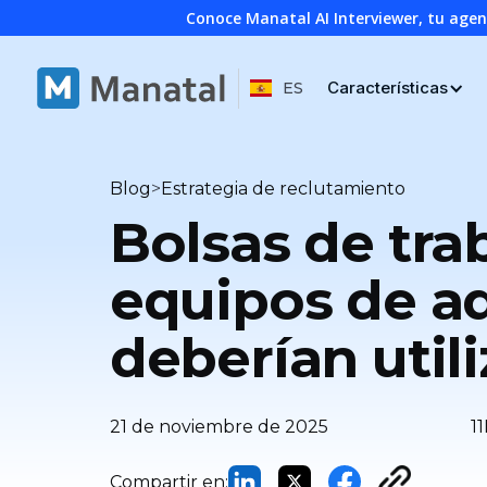
Conoce Manatal AI Interviewer, tu age
Características
ES
>
Blog
Estrategia de reclutamiento
Bolsas de tra
equipos de ad
deberían utili
21 de noviembre de 2025
11
Compartir en: