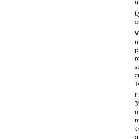
u
L
e
V
m
p
m
s
c
T
E
3
m
m
c
g