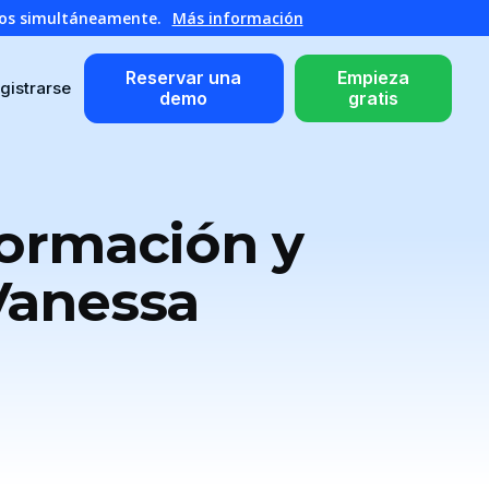
atos simultáneamente.
Más información
Reservar una
Empieza
gistrarse
demo
gratis
Formación y
 Vanessa