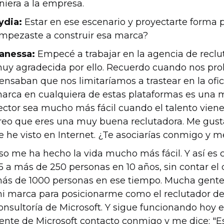
niera a la empresa.
ydia:
Estar en ese escenario y proyectarte forma 
mpezaste a construir esa marca?
anessa:
Empecé a trabajar en la agencia de recl
uy agradecida por ello. Recuerdo cuando nos pr
ensaban que nos limitaríamos a trastear en la ofic
arca en cualquiera de estas plataformas es una 
ector sea mucho más fácil cuando el talento viene 
reo que eres una muy buena reclutadora. Me gusta
e he visto en Internet. ¿Te asociarías conmigo y m
so me ha hecho la vida mucho más fácil. Y así es
5 a más de 250 personas en 10 años, sin contar el
ás de 1000 personas en ese tiempo. Mucha gente 
i marca para posicionarme como el reclutador de 
onsultoría de Microsoft. Y sigue funcionando hoy 
ente de Microsoft contacto conmigo y me dice: "