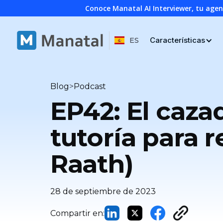
Conoce Manatal AI Interviewer, tu age
Características
ES
>
Blog
Podcast
EP42: El caza
tutoría para 
Raath)
28 de septiembre de 2023
Compartir en: