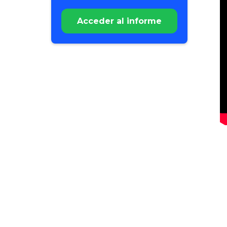
más allá de LinkedIn y
los portales de
Acceder al informe
empleo
Ventajas y retos de la
diversidad en la
contratación de
personal
Cómo encontrar a los
mejores candidatos
en un mercado
competitivo