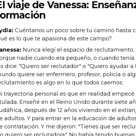
El viaje de Vanessa: Enseñanz
formación
ydia:
Cuéntanos un poco sobre tu camino hasta co
ué es lo que te apasiona de este campo?
anessa:
Nunca elegí el espacio de reclutamiento. 
orque nadie cuando era pequeño, o cuando tenía 
es dice: "Quiero ser reclutador" o "Quiero ayudar a
undo quiere ser enfermero, profesor, policía o algo
eclutamiento es algo en lo que todos caemos.
i trayectoria personal es que en realidad empecé
itulada. Enseñé en el Reino Unido durante siete a
udáfrica, después de 12 años viviendo en el extra
e adultos. Y para entrar en la educación de adult
e contratación. Y me dijeron: "Tienes que ser reclut
o quiero ser reclutadora". No había tenido buenas