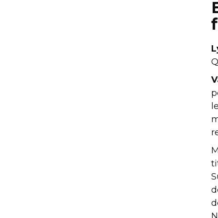
L
Q
V
p
l
m
r
M
t
S
d
d
N