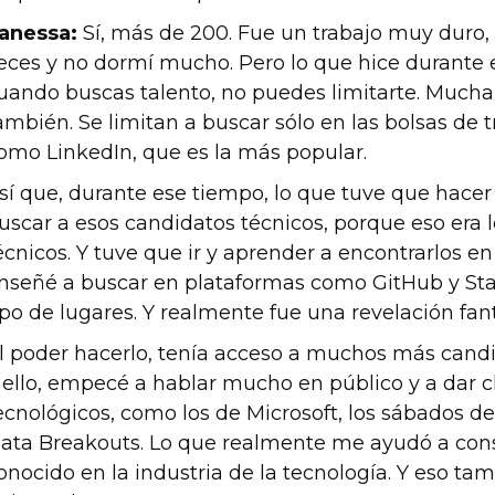
anessa:
Sí, más de 200. Fue un trabajo muy duro,
eces y no dormí mucho. Pero lo que hice durante
uando buscas talento, no puedes limitarte. Much
ambién. Se limitan a buscar sólo en las bolsas de t
omo LinkedIn, que es la más popular.
sí que, durante ese tiempo, lo que tuve que hace
uscar a esos candidatos técnicos, porque eso era l
écnicos. Y tuve que ir y aprender a encontrarlos e
nseñé a buscar en plataformas como GitHub y Stac
ipo de lugares. Y realmente fue una revelación fan
l poder hacerlo, tenía acceso a muchos más cand
 ello, empecé a hablar mucho en público y a dar 
ecnológicos, como los de Microsoft, los sábados de
ata Breakouts. Lo que realmente me ayudó a con
onocido en la industria de la tecnología. Y eso 