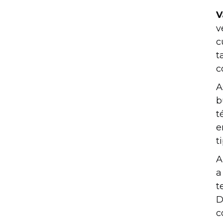
V
v
c
t
c
A
b
t
e
t
A
a
t
D
c