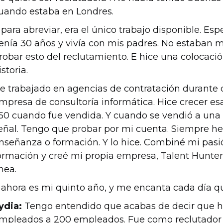
uando estaba en Londres.
 para abreviar, era el único trabajo disponible. E
enía 30 años y vivía con mis padres. No estaban 
robar esto del reclutamiento. E hice una colocaci
istoria.
e trabajado en agencias de contratación durante 
mpresa de consultoría informática. Hice crecer e
50 cuando fue vendida. Y cuando se vendió a una
eñal. Tengo que probar por mi cuenta. Siempre he 
nseñanza o formación. Y lo hice. Combiné mi pasió
ormación y creé mi propia empresa, Talent Hunter
ínea.
 ahora es mi quinto año, y me encanta cada día qu
ydia:
Tengo entendido que acabas de decir que hi
mpleados a 200 empleados. Fue como reclutador 