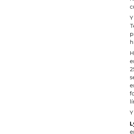
c
Y
T
p
h
H
e
2
s
e
f
l
Y
L
e