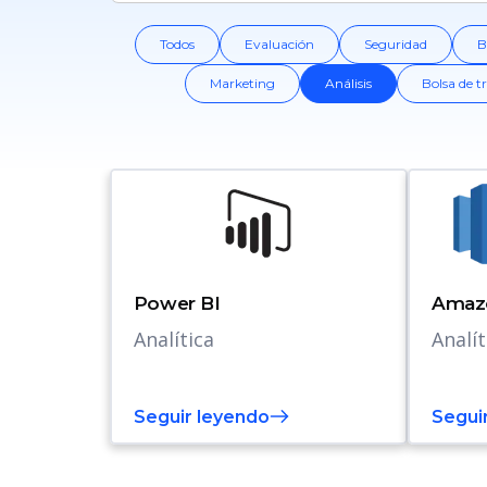
Todos
Evaluación
Seguridad
B
Marketing
Análisis
Bolsa de t
Power BI
Amazo
Analítica
Analít
Seguir leyendo
Segui