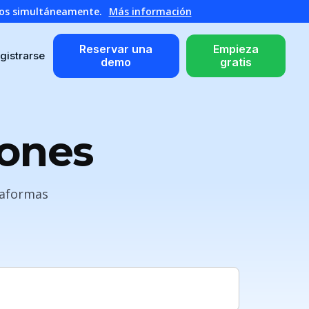
atos simultáneamente.
Más información
Reservar una
Empieza
gistrarse
demo
gratis
iones
taformas