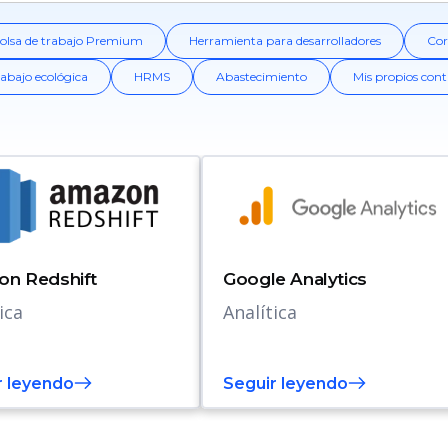
olsa de trabajo Premium
Herramienta para desarrolladores
Cor
rabajo ecológica
HRMS
Abastecimiento
Mis propios cont
n Redshift
Google Analytics
ica
Analítica
r leyendo
Seguir leyendo