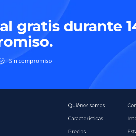
l gratis durante 1
romiso.
Sin compromiso
Quiénes somos
Con
Características
Int
Precios
Est