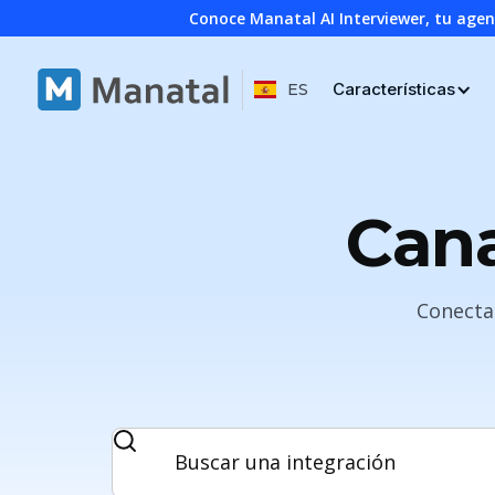
Conoce Manatal AI Interviewer, tu age
Características
ES
Cana
Conecta