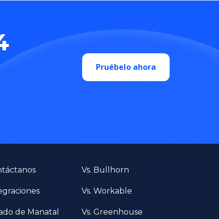
4
Pruébelo ahora
táctanos
Vs. Bullhorn
egraciones
Vs. Workable
ado de Manatal
Vs. Greenhouse