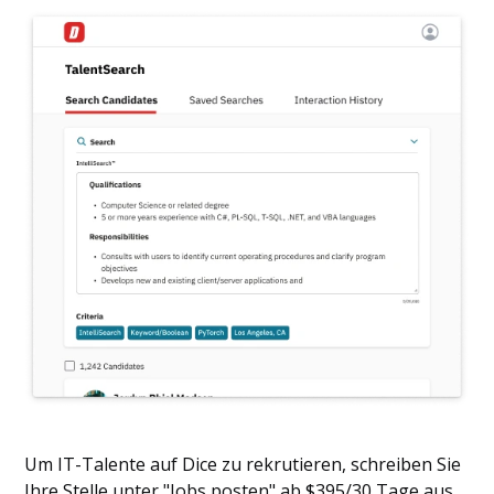
Um IT-Talente auf Dice zu rekrutieren, schreiben Sie
Ihre Stelle unter "Jobs posten" ab $395/30 Tage aus.