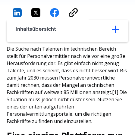
Inhaltsübersicht
Eine einzige Plattform zur Verwaltung
Die Suche nach Talenten im technischen Bereich
mehrerer Recruiter-Portale
stellt für Personalvermittler nach wie vor eine große
Die wichtigsten Recruiter-Portale, die Sie
Herausforderung dar. Es gibt einfach nicht genug
nutzen sollten
Talente, und es scheint, dass es nicht besser wird. Bis
Schlussfolgerung
zum Jahr 2030 müssen Personalverantwortliche
Häufig gestellte Fragen
damit rechnen, dass der Mangel an technischen
Fachkräften auf weltweit 85 Millionen ansteigt.[1] Die
Situation muss jedoch nicht düster sein. Nutzen Sie
eines der unten aufgeführten
Personalvermittlungsportale, um die richtigen
Fachkräfte zu finden und einzustellen.