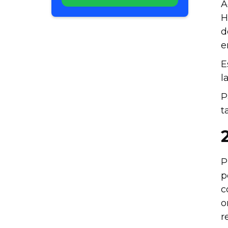
A
H
d
e
E
l
P
t
P
p
c
o
r