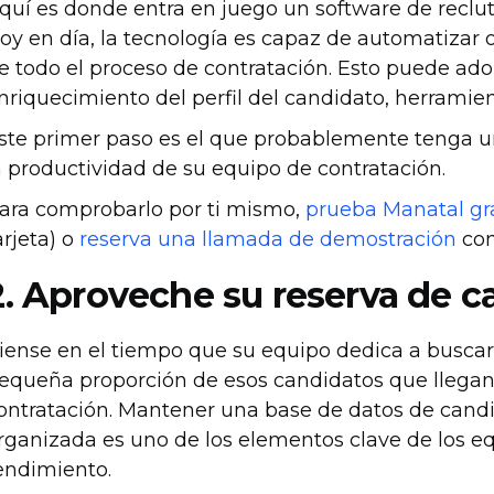
quí es donde entra en juego un software de reclu
oy en día, la tecnología es capaz de automatizar o
e todo el proceso de contratación. Esto puede adop
nriquecimiento del perfil del candidato, herramien
ste primer paso es el que probablemente tenga 
a productividad de su equipo de contratación.
ara comprobarlo por ti mismo,
prueba Manatal gra
arjeta) o
reserva una llamada de demostración
con
2. Aproveche su reserva de c
iense en el tiempo que su equipo dedica a buscar 
equeña proporción de esos candidatos que llegan 
ontratación. Mantener una base de datos de can
rganizada es uno de los elementos clave de los eq
endimiento.