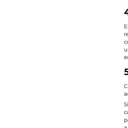
E
r
c
u
e
C
a
S
c
p
a