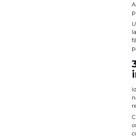
A
p
U
l
f
p
I
n
r
C
o
c