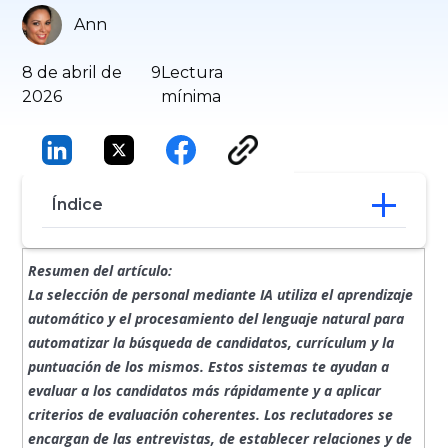
Ann
8 de abril de
9
Lectura
2026
mínima
Índice
Cómo funciona la selección de personal
Resumen del artículo:
mediante IA en el proceso de
La selección de personal mediante IA utiliza el aprendizaje
contratación
automático y el procesamiento del lenguaje natural para
Ventajas y limitaciones de la contratación
automatizar la búsqueda de candidatos, currículum y la
de personal mediante IA
puntuación de los mismos. Estos sistemas te ayudan a
Cuándo funciona mejor la contratación
basada en la inteligencia artificial
evaluar a los candidatos más rápidamente y a aplicar
Cómo elegir la tecnología adecuada para
criterios de evaluación coherentes. Los reclutadores se
la gestión de personal en el ámbito de la
encargan de las entrevistas, de establecer relaciones y de