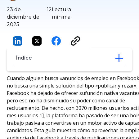
23 de
12
Lectura
diciembre de
mínima
2025
Índice
El cambio: de las «bolsas de empleo» al
Cuando alguien busca «anuncios de empleo en Facebook
«reclutamiento social»
no busca una simple solución del tipo «publicar y rezar».
Alcance masivo y candidatos pasivos
Facebook ha dejado de ofrecer sufunción nativa vacantes
Abastecimiento gratuito: el poder de los
pero eso no ha disminuido su poder como canal de
grupos y la comunidad
reclutamiento. De hecho, con 3070 millones usuarios acti
Precisión de pago: Administrador de
mes usuarios 1], la plataforma ha pasado de ser una bol
anuncios de Facebook
Experiencia fluida y optimizada para
trabajo pasiva a convertirse en un motor activo de capta
dispositivos móviles
candidatos. Esta guía muestra cómo aprovechar la ampli
Marca del empleador: la comprobación
audiencia de Facebook a través de publicaciones orgánic