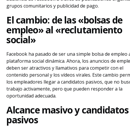
del «ambiente»
grupos comunitarios y publicidad de pago.
Perspectiva experta: El factor «Scroll-
Stop»
El cambio: de las «bolsas de
Guía práctica: cómo publicar anuncios de
empleo» al «reclutamiento
empleo en Facebook
Beneficios cuantificables de la publicidad
social»
de empleo en Facebook
Conclusión
Preguntas frecuentes
Facebook ha pasado de ser una simple bolsa de empleo 
plataforma social dinámica. Ahora, los anuncios de empl
deben ser atractivos y llamativos para competir con el
contenido personal y los vídeos virales. Este cambio perm
los empleadores llegar a candidatos pasivos, que no bus
trabajo activamente, pero que pueden responder a la
oportunidad adecuada.
Alcance masivo y candidatos
pasivos