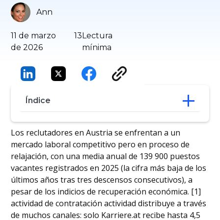
Ann
11 de marzo
13
Lectura
de 2026
mínima
Índice
18 mejores bolsas de empleo en Austria
Los reclutadores en Austria se enfrentan a un
Maximizar la eficacia de estos portales
mercado laboral competitivo pero en proceso de
de empleo en Austria
relajación, con una media anual de 139 900 puestos
Conclusión
vacantes registrados en 2025 (la cifra más baja de los
Preguntas frecuentes
últimos años tras tres descensos consecutivos), a
pesar de los indicios de recuperación económica. [1]
actividad de contratación actividad distribuye a través
de muchos canales: solo Karriere.at recibe hasta 4,5