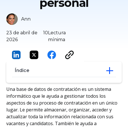
personal
Ann
23 de abril de
10
Lectura
2026
mínima
Índice
7 mejores soluciones de bases de datos
Una base de datos de contratación es un sistema
de contratación
informático que le ayuda a gestionar todos los
Cómo una base de datos de contratación
aspectos de su proceso de contratación en un único
ayuda a los equipos de contratación
lugar. Le permite almacenar, organizar, acceder y
Utilización de Manatal como base de
actualizar toda la información relacionada con sus
datos de contratación
vacantes y candidatos. También le ayuda a
Conclusión