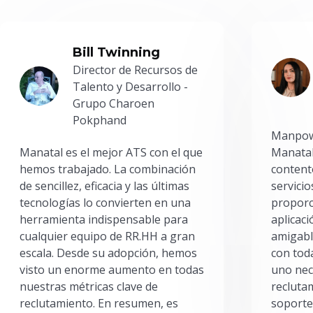
Bill Twinning
Director de Recursos de
Talento y Desarrollo -
Grupo Charoen
Pokphand
Manpowe
Manatal es el mejor ATS con el que
Manatal
hemos trabajado. La combinación
content
de sencillez, eficacia y las últimas
servici
tecnologías lo convierten en una
proporc
herramienta indispensable para
aplicac
cualquier equipo de RR.HH a gran
amigabl
escala. Desde su adopción, hemos
con toda
visto un enorme aumento en todas
uno nec
nuestras métricas clave de
reclutam
reclutamiento. En resumen, es
soporte