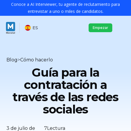
Conoce a AI Interviewer, tu agente de reclutamiento para
entrevistar a uno o miles de candidatos.
ES
Empezar
Blog
>
Cómo hacerlo
Guía para la
contratación a
través de las redes
sociales
3 de julio de
7
Lectura