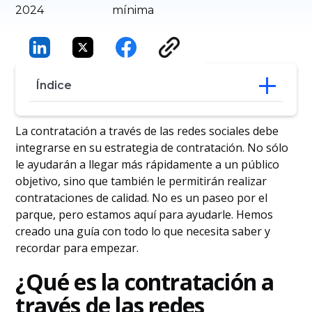
2024
mínima
Índice
¿Qué es la contratación a través de las
La contratación a través de las redes sociales debe
redes sociales?
integrarse en su estrategia de contratación. No sólo
Importancia de las redes sociales en la
le ayudarán a llegar más rápidamente a un público
contratación
objetivo, sino que también le permitirán realizar
¿Qué plataformas de medios sociales se
contrataciones de calidad. No es un paseo por el
utilizan más?
parque, pero estamos aquí para ayudarle. Hemos
Cómo contratar en las redes sociales
creado una guía con todo lo que necesita saber y
recordar para empezar.
¿Qué es la contratación a
través de las redes