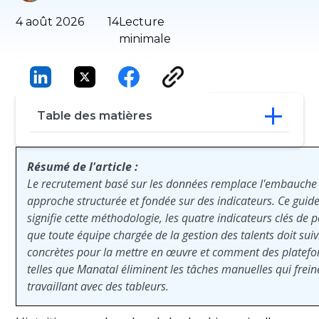
4 août 2026
14
Lecture
minimale
Table des matières
Qu'est-ce que le recrutement basé sur les
Résumé de l'article :
données ?
Le recrutement basé sur les données remplace l'embauche i
Les entreprises qui prouvent l'intérêt du
approche structurée et fondée sur des indicateurs. Ce guid
recrutement basé sur les données
signifie cette méthodologie, les quatre indicateurs clés de 
5 stratégies essentielles de recrutement
basées sur les données
que toute équipe chargée de la gestion des talents doit suiv
Les 4 chiffres que vous devez suivre
concrètes pour la mettre en œuvre et comment des platefo
Comment Manatal optimise le
telles que Manatal éliminent les tâches manuelles qui frein
recrutement basé sur les données
travaillant avec des tableurs.
Surmonter les défis courants liés à la mise
en œuvre