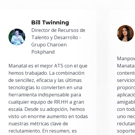
Bill Twinning
Director de Recursos de
Talento y Desarrollo -
Grupo Charoen
Pokphand
Manpowe
Manatal es el mejor ATS con el que
Manatal
hemos trabajado. La combinación
content
de sencillez, eficacia y las últimas
servici
tecnologías lo convierten en una
proporc
herramienta indispensable para
aplicac
cualquier equipo de RR.HH a gran
amigabl
escala. Desde su adopción, hemos
con toda
visto un enorme aumento en todas
uno nec
nuestras métricas clave de
reclutam
reclutamiento. En resumen, es
soporte