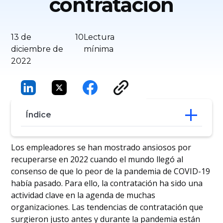
contratación
13 de
10
Lectura
diciembre de
mínima
2022
Índice
Tendencia 1 - La normalización de los
Los empleadores se han mostrado ansiosos por
equipos remotos
recuperarse en 2022 cuando el mundo llegó al
Tendencia 2 - Diversidad, Igualdad e
consenso de que lo peor de la pandemia de COVID-19
Inclusión como parte de la Propuesta de
había pasado. Para ello, la contratación ha sido una
Valor para el Empleado (EVP)
actividad clave en la agenda de muchas
Tendencia 3 - Diversificación de las
organizaciones. Las tendencias de contratación que
fuentes de contratación
Tendencia 4 - Contratación por
surgieron justo antes y durante la pandemia están