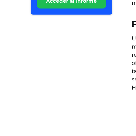
Acceder al informe
m
U
m
r
o
t
s
H