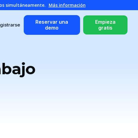
atos simultáneamente.
Más información
Reservar una
Empieza
gistrarse
demo
gratis
abajo