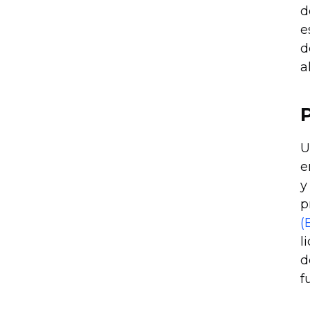
d
e
d
a
U
e
y
p
(
l
d
f