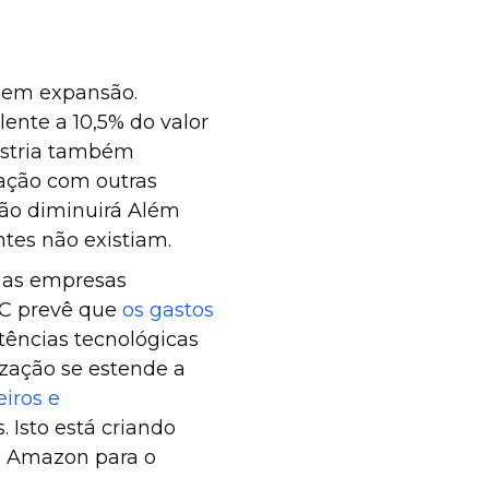
tá em expansão.
lente a 10,5% do valor
dústria também
ação com outras
ão diminuirá Além
ntes não existiam.
 as empresas
DC prevê que
os gastos
tências tecnológicas
ização se estende a
iros e
 Isto está criando
e Amazon para o