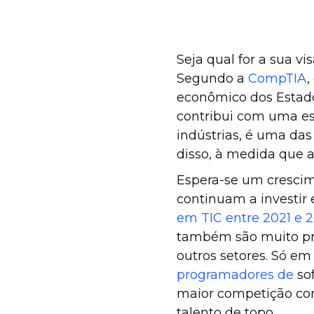
Seja qual for a sua v
Segundo a
CompTIA
,
econômico dos Estados
contribui com uma es
indústrias, é uma da
disso, à medida que a
Espera-se um cresci
continuam a investir
em TIC entre 2021 e 
também são muito pro
outros setores. Só em
programadores de
sof
maior competição com
talento de topo.