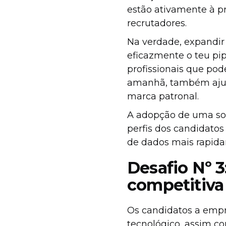
estão ativamente à p
recrutadores.
Na verdade, expandir
eficazmente o teu pi
profissionais que po
amanhã, também ajuda
marca patronal.
A adopção de uma sol
perfis dos candidatos
de dados mais rapida
Desafio Nº 
competitiv
Os candidatos a empr
tecnológico, assim com