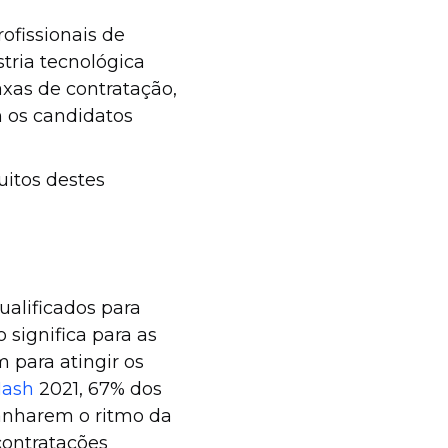
ofissionais de
tria tecnológica
axas de contratação,
 os candidatos
uitos destes
alificados para
 significa para as
 para atingir os
Nash
2021, 67% dos
anharem o ritmo da
ontratações