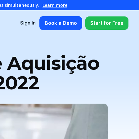
es simultaneously.
Learn more
Book a Demo
Start for Free
Sign In
e Aquisição
2022