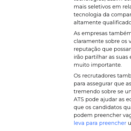
mais seletivos em rel
tecnologia da companh
altamente qualificad
As empresas também 
claramente sobre os v
reputação que possa
irão partilhar as sua
muito importante.
Os recrutadores tam
para assegurar que as
tremendo sobre se um
ATS pode ajudar as eq
que os candidatos qua
podem preencher vag
leva para preencher
u