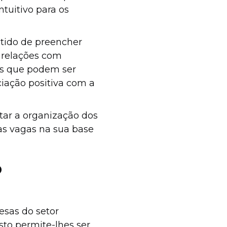
tuitivo para os
tido de preencher
r relações com
as que podem ser
iação positiva com a
tar a organização dos
 as vagas na sua base
o
sas do setor
Isto permite-lhes ser