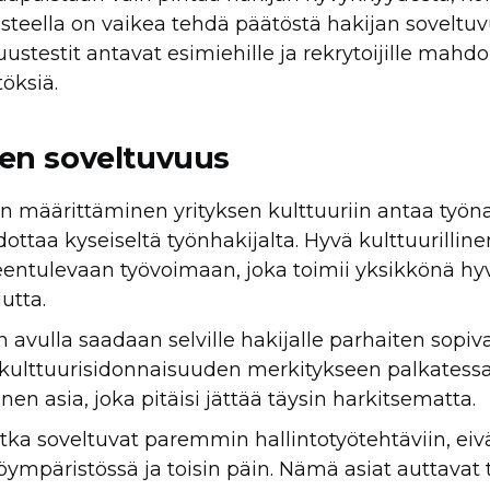
usteella on vaikea tehdä päätöstä hakijan sovelt
ustestit antavat esimiehille ja rekrytoijille mahd
öksiä.
inen soveltuvuus
 määrittäminen yrityksen kulttuuriin antaa työna
odottaa kyseiseltä työnhakijalta. Hyvä kulttuurillin
entulevaan työvoimaan, joka toimii yksikkönä hyv
utta.
 avulla saadaan selville hakijalle parhaiten sopiv
t kulttuurisidonnaisuuden merkitykseen palkatess
nen asia, joka pitäisi jättää täysin harkitsematta.
otka soveltuvat paremmin hallintotyötehtäviin, eivä
öympäristössä ja toisin päin. Nämä asiat auttavat 