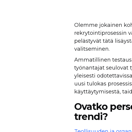
Olemme jokainen kohda
rekrytointiprosessin 
pelästyvät tätä lisäys
valitseminen.
Ammatillinen testaus
työnantajat seulovat t
yleisesti odotettaviss
uusi tulokas prosessi
käyttäytymisestä, taid
Ovatko perso
trendi?
Teollisuuden ja organ