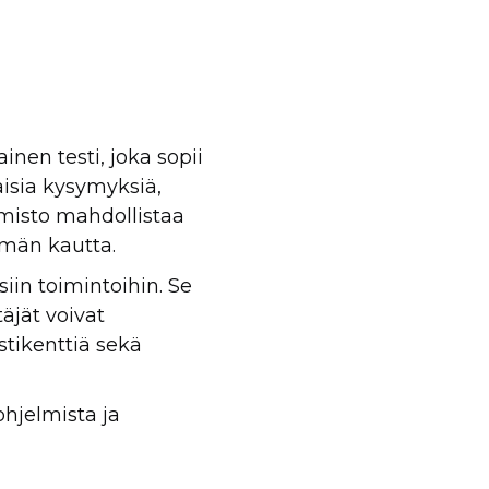
inen testi, joka sopii
aisia kysymyksiä,
lmisto mahdollistaa
ymän kautta.
iin toimintoihin. Se
äjät voivat
tikenttiä sekä
hjelmista ja