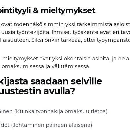
ntityyli & mieltymykset
ovat todennäköisimmin yksi tärkeimmistä asioista
sia työntekijöitä. Ihmiset työskentelevät eri tavoi
liaisuuteen. Siksi onkin tärkeää, ettei työympärist
mieltymykset ovat yksilökohtaisia asioita, ja ne a
omaksumisessa ja välittämisessä.
ijasta saadaan selville
uustestin avulla?
nen (Kuinka työnhakija omaksuu tietoa)
dot (Johtaminen paineen alaisena)