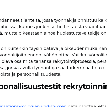
nneet tilanteita, jossa työnhakija onnistuu kaik
vaiheissa, kunnes jonkin sortin testausta vaaditaan
tä, mutta oikeastaan ainoa huolestuttava tekijä on
 on kuitenkin täysin pätevä ja oikeudenmukainen 
yönhakijoita ennen työhön ottoa. Vaikka työrooliko
a oleva osa mitä tahansa rekrytointiprosessia, pers
ssa, jonka avulla työnantaja saa tarkempaa tietoa
oista ja persoonallisuudesta.
onallisuustestit rekrytoinni
isaatiopsykologian yhdistyksen
data osoittaa, ett