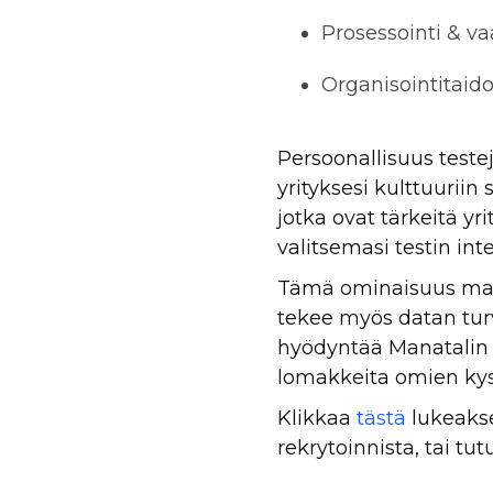
Prosessointi & va
Organisointitaido
Persoonallisuus testej
yrityksesi kulttuuriin
jotka ovat tärkeitä y
valitsemasi testin in
Tämä ominaisuus mahdo
tekee myös datan turva
hyödyntää Manatalin 
lomakkeita omien kys
Klikkaa
tästä
lukeakse
rekrytoinnista, tai tu