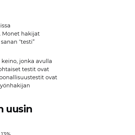
issa
. Monet hakijat
 sanan “testi”
keino, jonka avulla
htaiset testit ovat
oonallisuustestit ovat
 työnhakijan
n uusin
ä 13%