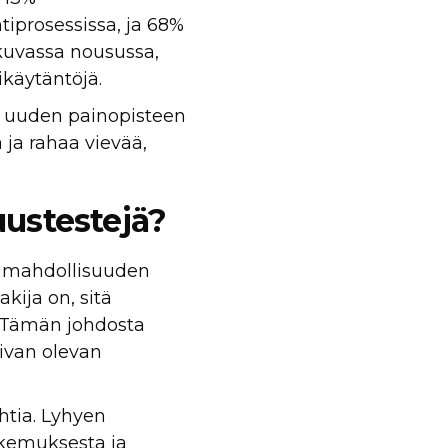
tiprosessissa, ja 68%
tkuvassa nousussa,
ikäytäntöjä.
e uuden painopisteen
 ja rahaa vievää,
uustestejä?
le mahdollisuuden
kija on, sitä
 Tämän johdosta
aivan olevan
htia. Lyhyen
okemuksesta ja