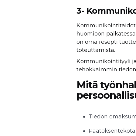
3- Kommunikoi
Kommunikointitaidot 
huomioon palkatessa uu
on oma resepti tuotte
toteuttamista.
Kommunikointityyli ja 
tehokkaimmin tiedon 
Mitä työnhak
persoonallis
Tiedon omaksumi
Päätöksentekotai