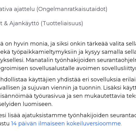
ativa ajattelu (Ongelmanratkaisutaidot)
t & Ajankäyttö (Tuotteliaisuus)
ä on hyvin monia, ja siksi onkin tärkeää valita sella
 sekä työpaikkamieltymyksiin ja kysyy samalla sell
rityksellesi. Manatalin työnhakijoiden seurantaohje
tegroimisen sovellusalustalle avoimen sovellusliitt
llistaa käyttäjien yhdistää eri sovelluksia erilais
llisen ja sujuvan viennin ja tuonnin. Lisäksi käytt
isännöimää työurasivua ja sen mukautettavia teks
elyiden luomiseen.
si lisää ajatuksistamme työnhakijoiden seurantao
tustu
14 päivän ilmaiseen kokeiluversioomme.