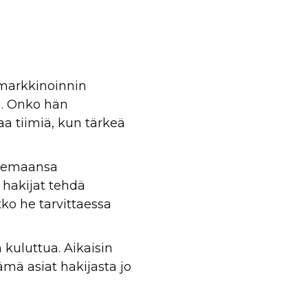
 markkinoinnin
a. Onko hän
a tiimiä, kun tärkeä
akemaansa
 hakijat tehdä
ko he tarvittaessa
kuluttua. Aikaisin
ämä asiat hakijasta jo