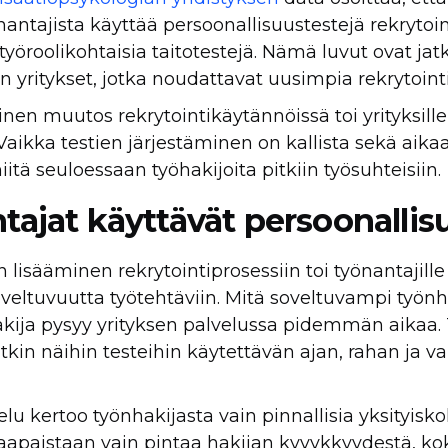
nantajista käyttää persoonallisuustestejä rekrytoin
 työroolikohtaisia taitotestejä. Nämä luvut ovat ja
yritykset, jotka noudattavat uusimpia rekrytoint
en muutos rekrytointikäytännöissä toi yrityksill
 Vaikka testien järjestäminen on kallista sekä aikaa
iitä seuloessaan työhakijoita pitkiin työsuhteisiin.
tajat käyttävät persoonallis
n lisääminen rekrytointiprosessiin toi työnantajil
veltuvuutta työtehtäviin. Mitä soveltuvampi työnha
ija pysyy yrityksen palvelussa pidemmän aikaa.
tkin näihin testeihin käytettävän ajan, rahan ja v
lu kertoo työnhakijasta vain pinnallisia yksityisko
raapaistaan vain pintaa hakijan kyvykkyydestä, k