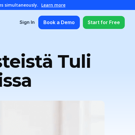
es simultaneously.
Learn more
Book a Demo
Start for Free
Sign In
teistä Tuli
issa