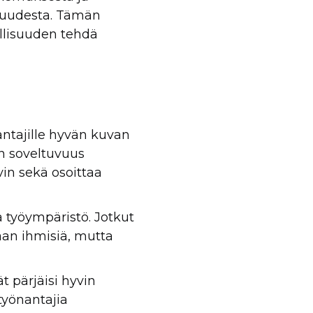
uvuudesta. Tämän
ollisuuden tehdä
ntajille hyvän kuvan
en soveltuvuus
in sekä osoittaa
a työympäristö. Jotkut
aan ihmisiä, mutta
t pärjäisi hyvin
työnantajia