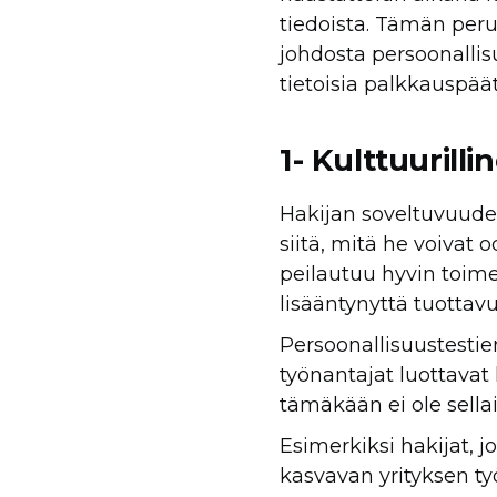
tiedoista. Tämän per
johdosta persoonallisu
tietoisia palkkauspäät
1- Kulttuurill
Hakijan soveltuvuuden
siitä, mitä he voivat 
peilautuu hyvin toime
lisääntynyttä tuottavu
Persoonallisuustestien
työnantajat luottava
tämäkään ei ole sellai
Esimerkiksi hakijat, j
kasvavan yrityksen ty