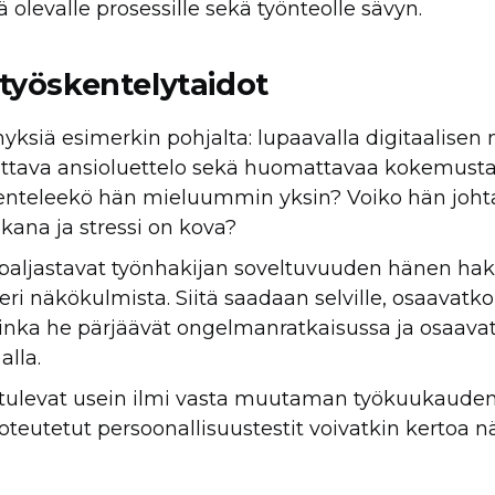
olevalle prosessille sekä työnteolle sävyn.
mityöskentelytaidot
yksiä esimerkin pohjalta: lupaavalla digitaalisen
kuttava ansioluettelo sekä huomattavaa kokemust
kenteleekö hän mieluummin yksin? Voiko hän johta
kana ja stressi on kova?
t paljastavat työnhakijan soveltuvuuden hänen h
ri näkökulmista. Siitä saadaan selville, osaavatko
inka he pärjäävät ongelmanratkaisussa ja osaavat
alla.
tulevat usein ilmi vasta muutaman työkuukauden 
oteutetut persoonallisuustestit voivatkin kertoa n