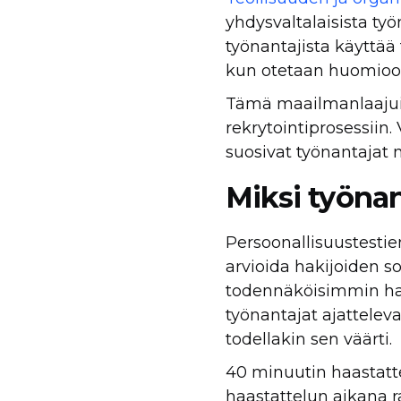
yhdysvaltalaisista työ
työnantajista käyttää
kun otetaan huomioon 
Tämä maailmanlaajuin
rekrytointiprosessiin.
suosivat työnantajat n
Miksi työnan
Persoonallisuustestie
arvioida hakijoiden so
todennäköisimmin hak
työnantajat ajatteleva
todellakin sen väärti.
40 minuutin haastatte
haastattelun aikana 